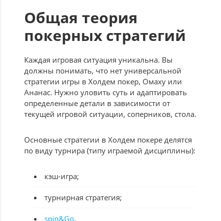
Общая теория
покерных стратегий
Каждая игровая ситуация уникальна. Вы
должны понимать, что нет универсальной
стратегии игры в Холдем покер, Омаху или
Ананас. Нужно уловить суть и адаптировать
определенные детали в зависимости от
текущей игровой ситуации, соперников, стола.
Основные стратегии в Холдем покере делятся
по виду турнира (типу играемой дисциплины):
кэш-игра;
турнирная стратегия;
spin&Go
.