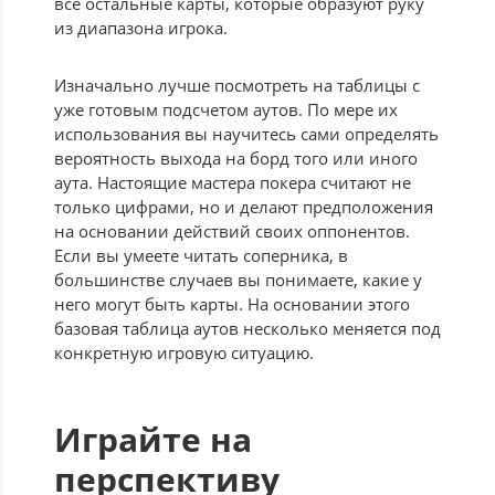
все остальные карты, которые образуют руку
из диапазона игрока.
Изначально лучше посмотреть на таблицы с
уже готовым подсчетом аутов. По мере их
использования вы научитесь сами определять
вероятность выхода на борд того или иного
аута. Настоящие мастера покера считают не
только цифрами, но и делают предположения
на основании действий своих оппонентов.
Если вы умеете читать соперника, в
большинстве случаев вы понимаете, какие у
него могут быть карты. На основании этого
базовая таблица аутов несколько меняется под
конкретную игровую ситуацию.
Играйте на
перспективу