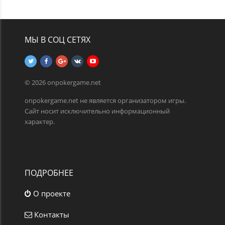
МЫ В СОЦ СЕТЯХ
© 2026 onpokergame.net
onpokergame.net не является организатором игры.
Сайт носит исключительно информационный
характер.
ПОДРОБНЕЕ
О проекте
Контакты