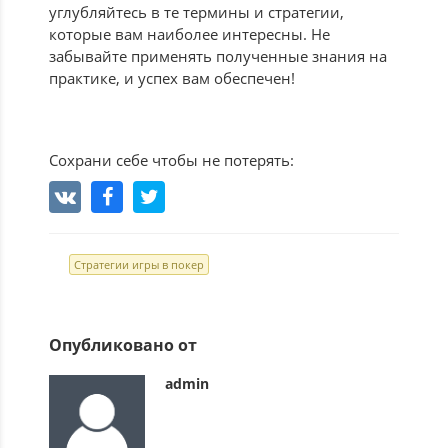
углубляйтесь в те термины и стратегии,
которые вам наиболее интересны. Не
забывайте применять полученные знания на
практике, и успех вам обеспечен!
Сохрани себе чтобы не потерять:
Стратегии игры в покер
Опубликовано от
admin