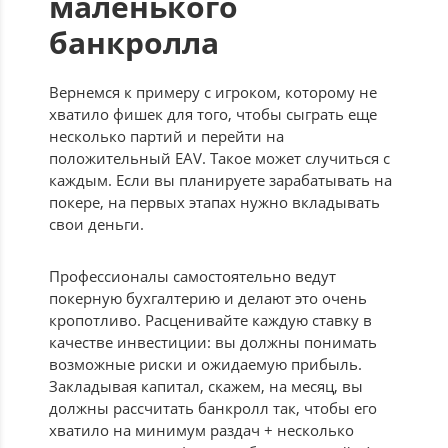
маленького
банкролла
Вернемся к примеру с игроком, которому не
хватило фишек для того, чтобы сыграть еще
несколько партий и перейти на
положительный EAV. Такое может случиться с
каждым. Если вы планируете зарабатывать на
покере, на первых этапах нужно вкладывать
свои деньги.
Профессионалы самостоятельно ведут
покерную бухгалтерию и делают это очень
кропотливо. Расценивайте каждую ставку в
качестве инвестиции: вы должны понимать
возможные риски и ожидаемую прибыль.
Закладывая капитал, скажем, на месяц, вы
должны рассчитать банкролл так, чтобы его
хватило на минимум раздач + несколько