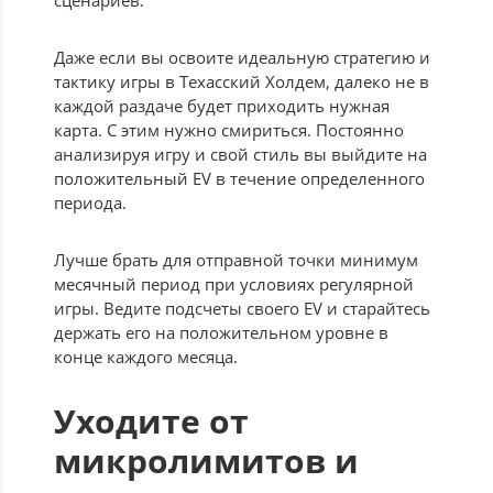
Даже если вы освоите идеальную стратегию и
тактику игры в Техасский Холдем, далеко не в
каждой раздаче будет приходить нужная
карта. С этим нужно смириться. Постоянно
анализируя игру и свой стиль вы выйдите на
положительный EV в течение определенного
периода.
Лучше брать для отправной точки минимум
месячный период при условиях регулярной
игры. Ведите подсчеты своего EV и старайтесь
держать его на положительном уровне в
конце каждого месяца.
Уходите от
микролимитов и