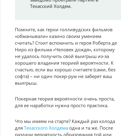
Техасский Холдем.
Помните, как герои голливудских фильмов
«обманывали» казино своим умением
считать? Стоит вспомнить и героя Роберта де
Ниро из фильма «Человек дождя», которому
не удалось получить свой выигрыш из-за
хорошего владения теорией вероятности. К
счастью, если вы хорошо считаете (сами, без
софта) – ни один покер-рум не заберет ваш
выигрыш.
Покерная теория вероятности очень проста,
для ее наработки нужна просто практика.
Что мы имеем на старте? Каждый раз колода
для
Техасского Холдема
одна и та же. После
раздачи вероятность образования той или