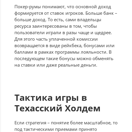
Покер-румы понимают, что основной доход
формируется от ставок игроков. Больше банк –
больше доход. То есть, сами владельцы
ресурса заинтересованы в том, чтобы
пользователи играли в разы чаще и щедрее.
Для этого часть уплаченной комиссии
возвращается в виде рейкбека, бонусами или
баллами в рамках программы лояльности. В
последующем такие бонусы можно обменять
на ставки или даже реальные деньги.
Тактика игры в
Техасский Холдем
Если стратегия – понятие более масштабное, то
под тактическими приемами принято