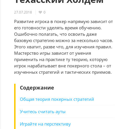
27.07.2018
0
Развитие игрока в покер напрямую зависит от
его готовности уделять время обучению.
Ошибочно полагать, что освоить даже
базовую стратегию можно за несколько часов.
Этого хватит, разве что, для изучения правил.
Мастерство игры зависит от умения
применить на практике ту теорию, которую
игрок нарабатывает вне покерного стола – от
изученных стратегий и тактических приемов.
Содержание
Общая теория покерных стратегий
Учитесь считать ауты
Играйте на перспективу