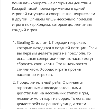
понимать конкретные алгоритмы действий.
Каждый такой прием применим в одной
игровой ситуации и совершенно неприемлем
в другой. Опишем лишь несколько приемов
игры в покер Холдем, которые должен знать
каждый игрок.
Stealing (Стиллинг). Подходит игрокам,
которые находятся в поздней позиции. Если
вы первым делаете рейз на префлопе, то
остальные соперники (или их часть) могут
сбросить свои карты. Это и называется
стиллингом. Хорошо играть против
пассивных игроков.
Продолжительный рейз. Отличается
агрессивными последовательными
действиями на нескольких этапах игры,
независимо от карт на борде. То есть, вы
делаете рейз на ранней улице, а затем
повышаете еще раз, скажем, на ривере. Так