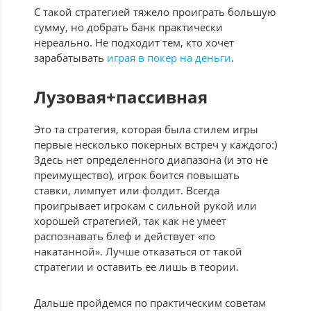
С такой стратегией тяжело проиграть большую
сумму, но добрать банк практически
нереально. Не подходит тем, кто хочет
зарабатывать
играя в покер на деньги
.
Лузовая+пассивная
Это та стратегия, которая была стилем игры
первые несколько покерных встреч у каждого:)
Здесь нет определенного диапазона (и это не
преимущество), игрок боится повышать
ставки, лимпует или фолдит. Всегда
проигрывает игрокам с сильной рукой или
хорошей стратегией, так как не умеет
распознавать блеф и действует «по
накатанной». Лучше отказаться от такой
стратегии и оставить ее лишь в теории.
Дальше пройдемся по практическим советам