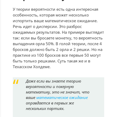
У теории вероятности есть одна интересная
особенность, которая может несколько
испортить ваше математическое ожидание.
Речь идет о дисперсии. Это разброс
ожидаемых результатов. На примере выглядит
так: если вы бросаете монетку, то вероятность
выпадения орла 50%. В голой теории, после 4
бросков должно быть 2 орла и 2 решки. Но на
практике из 100 бросков все первые 50 могут
быть только решками. Суть такая же и в
Техасском Холдеме.
Даже если вы знаете теорию
вероятности и покерную
математику, это не значит, что
ваше
математическое ожидание
оправдается в первых же
нескольких партиях.