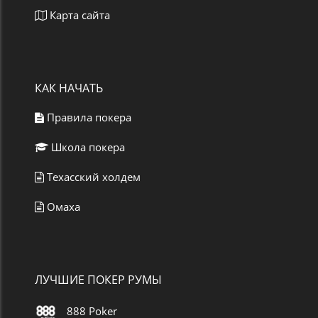
Карта сайта
КАК НАЧАТЬ
Правила покера
Школа покера
Техасский холдем
Омаха
ЛУЧШИЕ ПОКЕР РУМЫ
888 Poker