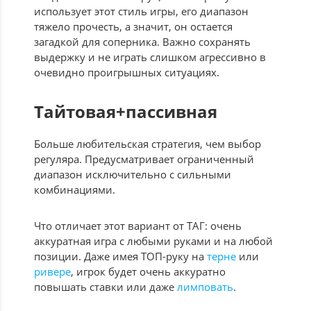
использует этот стиль игры, его диапазон
тяжело прочесть, а значит, он остается
загадкой для соперника. Важно сохранять
выдержку и не играть слишком агрессивно в
очевидно проигрышных ситуациях.
Тайтовая+пассивная
Больше любительская стратегия, чем выбор
регуляра. Предусматривает ограниченный
диапазон исключительно с сильными
комбинациями.
Что отличает этот вариант от ТАГ: очень
аккуратная игра с любыми руками и на любой
позиции. Даже имея ТОП-руку на
терне
или
ривере
, игрок будет очень аккуратно
повышать ставки или даже
лимповать
.