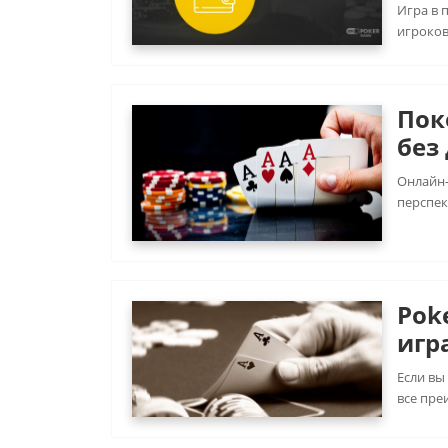
Игра в 
игроков
Пок
без
Онлайн-
перспек
Pok
игр
Если вы
все пре