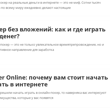
покер на реальные деньги в интернете — это не миф. Сотни тысяч
 по всему миру ежедневно делают настоящие
ер без вложений: как и где играть
 денег?
покер — это не только увлекательное времяпрепровождение, но и
тивное направление для заработка
er Online: почему вам стоит начать
ать в интернете
 решили начать играть в онлайн-покер, то наверняка вас интересуют
имущества, которые у вас появятся