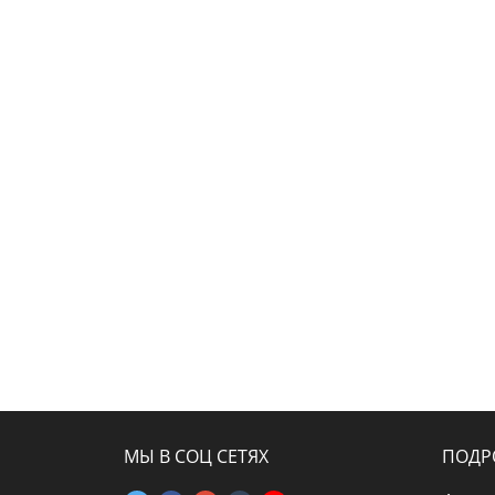
МЫ В СОЦ СЕТЯХ
ПОДР