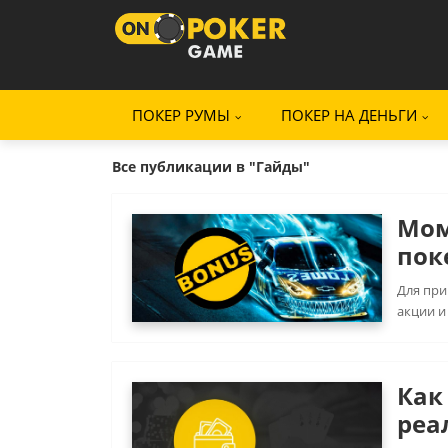
ПОКЕР РУМЫ
ПОКЕР НА ДЕНЬГИ
Все публикации в "
Гайды
"
Мом
пок
Для при
акции и
Как
реа