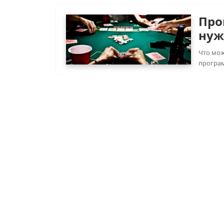
Про
нуж
Что мож
програм