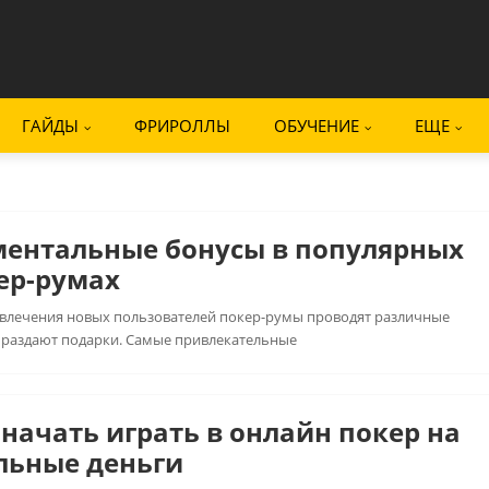
ГАЙДЫ
ФРИРОЛЛЫ
ОБУЧЕНИЕ
ЕЩЕ
ентальные бонусы в популярных
ер-румах
влечения новых пользователей покер-румы проводят различные
 раздают подарки. Самые привлекательные
 начать играть в онлайн покер на
льные деньги