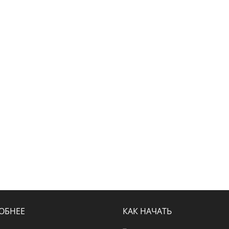
ОБНЕЕ
КАК НАЧАТЬ