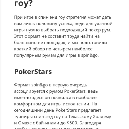
гоу?
При игре в спин энд гоу стратегия может дать
вам лишь половину успеха, ведь для удачной
игры нужно выбрать подходящий покер рум.
Этот формат не составит труда найти на
большинстве площадок, и мы подготовили
краткий обзор по четырем наиболее
популярным румам для игры в spin&go.
PokerStars
Формат spin&go в первую очередь
ассоциируется с румом PokerStars, ведь
именно здесь он появился в наиболее
комфортном для игры исполнении. На
сегодняшний день PokerStars предлагает
турниры спин энд гоу по Техасскому Холдему
и Омахе с бай-инами до $500. Благодаря