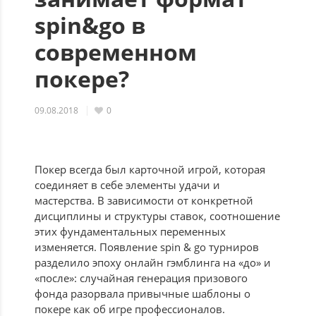
spin&go в
современном
покере?
09.08.2018
0
Покер всегда был карточной игрой, которая
соединяет в себе элементы удачи и
мастерства. В зависимости от конкретной
дисциплины и структуры ставок, соотношение
этих фундаментальных переменных
изменяется. Появление spin & go турниров
разделило эпоху онлайн гэмблинга на «до» и
«после»: случайная генерация призового
фонда разорвала привычные шаблоны о
покере как об игре профессионалов.