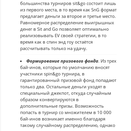
большинства турниров sit&go состоит лишь
из первого места, в то время как SnG формат
предлагает деньги за второе и третье место.
Равномерное распределение выигрышных
денег в Sit and Go позволяет оптимально
реализовывать EV своей стратегии, в то
время как в спин энд гоу остаётся
рассчитывать только на удачу.
Формирование призового фонда
. Из трех
бай-инов, которые по умолчанию вносят
участники spin&go турнира, в
гарантированный призовой фонд попадают
только два. Остальные деньги уходят в
специальный джекпот, откуда случайным
образом конвертируются в
дополнительные призы. Возможность
попасть в турнир со множителем в 10 000
бай-инов возникает именно благодаря
такому случайному распределению, однако