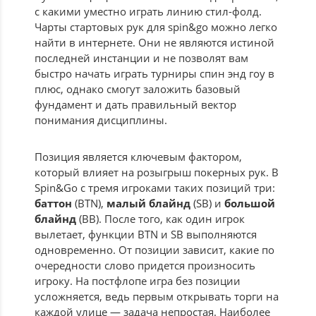
с какими уместно играть линию стил-фолд.
Чарты стартовых рук для spin&go можно легко
найти в интернете. Они не являются истиной
последней инстанции и не позволят вам
быстро начать играть турниры спин энд гоу в
плюс, однако смогут заложить базовый
фундамент и дать правильный вектор
понимания дисциплины.
Позиция является ключевым фактором,
который влияет на розыгрыш покерных рук. В
Spin&Go с тремя игроками таких позиций три:
баттон
(BTN),
малый блайнд
(SB) и
большой
блайнд
(BB). После того, как один игрок
вылетает, функции BTN и SB выполняются
одновременно. От позиции зависит, какие по
очередности слово придется произносить
игроку. На постфлопе игра без позиции
усложняется, ведь первым открывать торги на
каждой улице — задача непростая. Наиболее