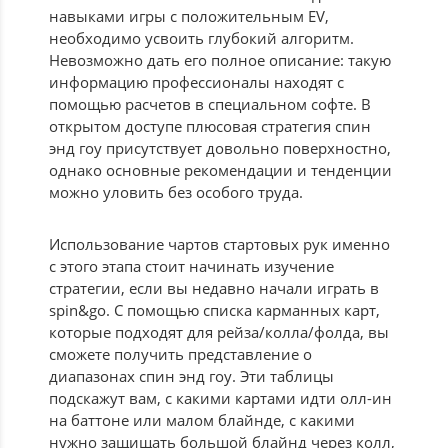
навыками игры с положительным EV,
необходимо усвоить глубокий алгоритм.
Невозможно дать его полное описание: такую
информацию профессионалы находят с
помощью расчетов в специальном софте. В
открытом доступе плюсовая стратегия спин
энд гоу присутствует довольно поверхностно,
однако основные рекомендации и тенденции
можно уловить без особого труда.
Использование чартов стартовых рук именно
с этого этапа стоит начинать изучение
стратегии, если вы недавно начали играть в
spin&go. С помощью списка карманных карт,
которые подходят для рейза/колла/фолда, вы
сможете получить представление о
диапазонах спин энд гоу. Эти таблицы
подскажут вам, с какими картами идти олл-ин
на баттоне или малом блайнде, с какими
нужно защищать большой блайнд через колл,