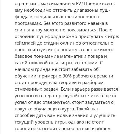
стратегии с максимальным EV? Прежде всего,
ему необходимо отточить диапазоны пуш-
фолда в специальных тренировочных
программах. Без этого развитого навыка в
спин энд гоу можно не показываться. После
освоения пуш-фолда можно приступать к игре:
геймплей до стадии олл-инов относительно
прост и интуитивно понятен, главное иметь
базовое понимание математики покера и
какой-никакой опыт игры за столами. С
началом гринда не стоит забывать об
обучении: примерно 30% рабочего времени
стоит проводить за теорией и разбором
отмеченных раздач. Если карьера развивается
успешно и генератор случайных чисел еще не
успел от вас отвернуться, стоит задуматься о
покупке обучающего курса. Такой шаг
способен дать вам новые знания и улучшить
текущий уровень игры, однако не стоит
торопиться: освоить покер на высочайшем