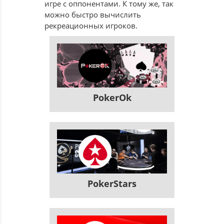
игре с оппонентами. К тому же, так
можно быстро вычислить
рекреационных игроков.
PokerOk
PokerStars