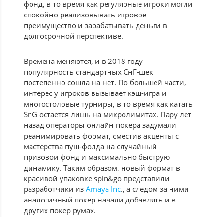
фонд, в то время как регулярные игроки могли
спокойно реализовывать игровое
преимущество и зарабатывать деньги в
долгосрочной перспективе.
Времена меняются, и в 2018 году
популярность стандартных СнГ-шек
постепенно сошла на нет. По большей части,
интерес у игроков вызывает кэш-игра и
многостоловые турниры, в то время как катать
SnG остается лишь на микролимитах. Пару лет
назад операторы онлайн покера задумали
реанимировать формат, сместив акценты с
мастерства пуш-фолда на случайный
призовой фонд и максимально быструю
динамику. Таким образом, новый формат в
красивой упаковке spin&go представили
разработчики из
Amaya Inc
., а следом за ними
аналогичный покер начали добавлять и в
других покер румах.