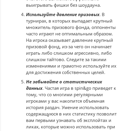
выигрывать фишки без шоудауна.
Используйте давление призовых
. В
турнирах, в которых выпадает крупный
множитель призового фонда, оппоненты
часто играют не оптимальным образом.
На игрока оказывает давление крупный
призовой фонд, из-за чего он начинает
играть либо слишком агрессивно, либо
слишком тайтово. Следите за такими
изменениями и грамотно используйте их
для достижения собственных целей.
Не забывайте о статистических
данных
. Частая игра в spin&go приведет к
тому, что со многими регулярными
игроками у вас накопится объемная
история раздач. Умение использовать
содержащуюся в них статистику позволит
вам первыми узнавать об эксплойтах и
ликах, которые можно использовать при