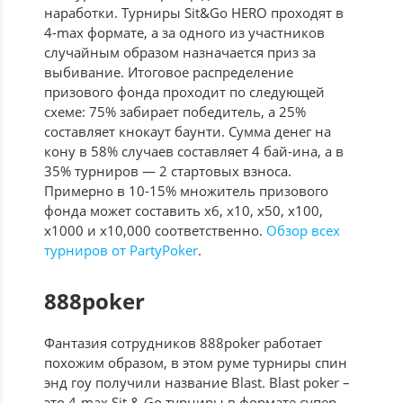
наработки. Турниры Sit&Go HERO проходят в
4-max формате, а за одного из участников
случайным образом назначается приз за
выбивание. Итоговое распределение
призового фонда проходит по следующей
схеме: 75% забирает победитель, а 25%
составляет кнокаут баунти. Сумма денег на
кону в 58% случаев составляет 4 бай-ина, а в
35% турниров — 2 стартовых взноса.
Примерно в 10-15% множитель призового
фонда может составить x6, x10, x50, x100,
x1000 и x10,000 соответственно.
Обзор всех
турниров от PartyPoker
.
888poker
Фантазия сотрудников 888poker работает
похожим образом, в этом руме турниры спин
энд гоу получили название Blast. Blast poker –
это 4-max Sit & Go турниры в формате супер-