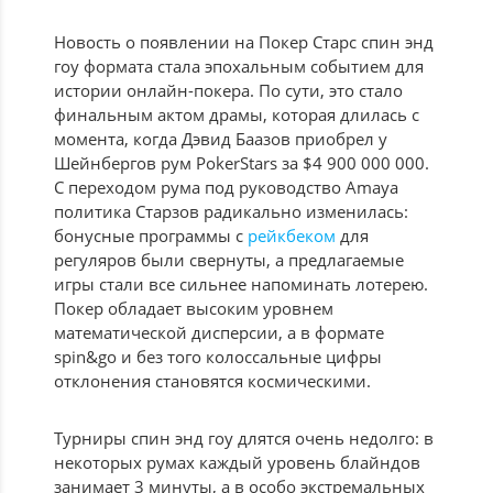
Новость о появлении на Покер Старс спин энд
гоу формата стала эпохальным событием для
истории онлайн-покера. По сути, это стало
финальным актом драмы, которая длилась с
момента, когда Дэвид Баазов приобрел у
Шейнбергов рум PokerStars за $4 900 000 000.
С переходом рума под руководство Amaya
политика Старзов радикально изменилась:
бонусные программы с
рейкбеком
для
регуляров были свернуты, а предлагаемые
игры стали все сильнее напоминать лотерею.
Покер обладает высоким уровнем
математической дисперсии, а в формате
spin&go и без того колоссальные цифры
отклонения становятся космическими.
Турниры спин энд гоу длятся очень недолго: в
некоторых румах каждый уровень блайндов
занимает 3 минуты, а в особо экстремальных