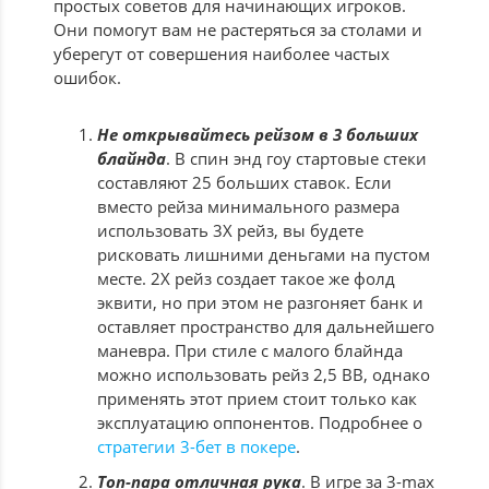
простых советов для начинающих игроков.
Они помогут вам не растеряться за столами и
уберегут от совершения наиболее частых
ошибок.
Не открывайтесь рейзом в 3 больших
блайнда
. В спин энд гоу стартовые стеки
составляют 25 больших ставок. Если
вместо рейза минимального размера
использовать 3Х рейз, вы будете
рисковать лишними деньгами на пустом
месте. 2Х рейз создает такое же фолд
эквити, но при этом не разгоняет банк и
оставляет пространство для дальнейшего
маневра. При стиле с малого блайнда
можно использовать рейз 2,5 BB, однако
применять этот прием стоит только как
эксплуатацию оппонентов. Подробнее о
стратегии 3-бет в покере
.
Топ-пара отличная рука
. В игре за 3-max