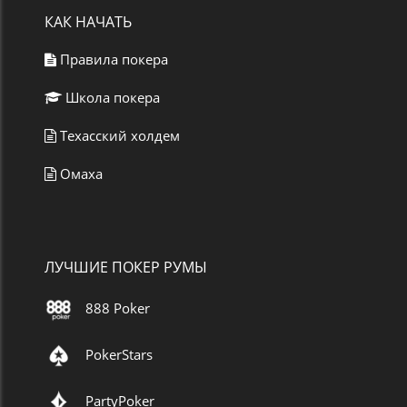
КАК НАЧАТЬ
Правила покера
Школа покера
Техасский холдем
Омаха
ЛУЧШИЕ ПОКЕР РУМЫ
888 Poker
PokerStars
PartyPoker