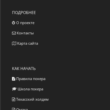
ПОДРОБНЕЕ
О проекте
Контакты
Карта сайта
КАК НАЧАТЬ
Правила покера
Школа покера
Техасский холдем
Омаха