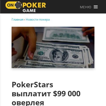
МЕНЮ
Главная
›
Новости покера
PokerStars
выплатит $99 000
оверлея