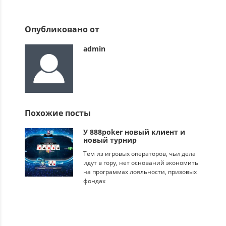
Опубликовано от
admin
Похожие посты
У 888poker новый клиент и
новый турнир
Тем из игровых операторов, чьи дела
идут в гору, нет оснований экономить
на программах лояльности, призовых
фондах