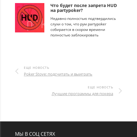
Что будет после запрета HUD
на partypoker?
Недавно полностью подтвердились
слухи о том, что рум partypoker
собирается в скором времени
полностью заблокировать
ЕЩЕ НОВОСТЬ
Poker Stove: подсчитать и выиграть
ЕЩЕ НОВОСТЬ
Лучшие программы для покера
МЫ В СОЦ СЕТЯХ