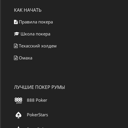
КАК НАЧАТЬ
Правила покера
Школа покера
Техасский холдем
Омаха
ЛУЧШИЕ ПОКЕР РУМЫ
888 Poker
PokerStars