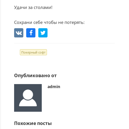
Удачи за столами!
Сохрани себе чтобы не потерять:
Покерный софт
Опубликовано от
admin
Похожие посты