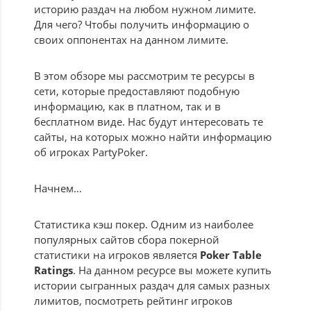
историю раздач на любом нужном лимите.
Для чего? Чтобы получить информацию о
своих оппонентах на данном лимите.
В этом обзоре мы рассмотрим те ресурсы в
сети, которые предоставляют подобную
информацию, как в платном, так и в
бесплатном виде. Нас будут интересовать те
сайты, на которых можно найти информацию
об игроках PartyPoker.
Начнем…
Статистика кэш покер. Одним из наиболее
популярных сайтов сбора покерной
статистики на игроков является
Poker Table
Ratings
. На данном ресурсе вы можете купить
истории сыгранных раздач для самых разных
лимитов, посмотреть рейтинг игроков