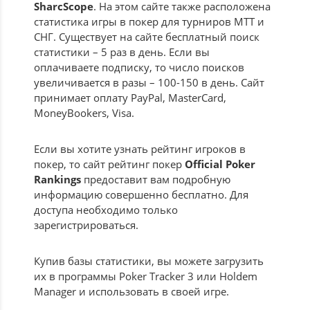
SharcScope
. На этом сайте также расположена
статистика игры в покер для турниров МТТ и
СНГ. Существует на сайте бесплатный поиск
статистики – 5 раз в день. Если вы
оплачиваете подписку, то число поисков
увеличивается в разы – 100-150 в день. Сайт
принимает оплату PayPal, MasterCard,
MoneyBookers, Visa.
Если вы хотите узнать рейтинг игроков в
покер, то сайт рейтинг покер
Official Poker
Rankings
предоставит вам подробную
информацию совершенно бесплатно. Для
доступа необходимо только
зарегистрироваться.
Купив базы статистики, вы можете загрузить
их в программы Poker Tracker 3 или Holdem
Manager и использовать в своей игре.