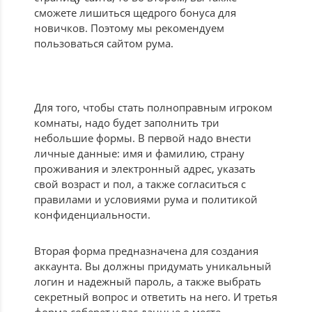
сможете лишиться щедрого бонуса для
новичков. Поэтому мы рекомендуем
пользоваться сайтом рума.
Для того, чтобы стать полноправным игроком
комнаты, надо будет заполнить три
небольшие формы. В первой надо внести
личные данные: имя и фамилию, страну
проживания и электронный адрес, указать
свой возраст и пол, а также согласиться с
правилами и условиями рума и политикой
конфиденциальности.
Вторая форма предназначена для создания
аккаунта. Вы должны придумать уникальный
логин и надежный пароль, а также выбрать
секретный вопрос и ответить на него. И третья