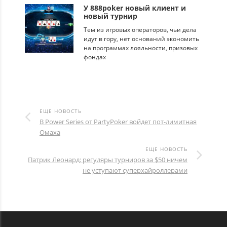
У 888poker новый клиент и
новый турнир
Тем из игровых операторов, чьи дела
идут в гору, нет оснований экономить
на программах лояльности, призовых
фондах
ЕЩЕ НОВОСТЬ
В Power Series от PartyPoker войдет пот-лимитная
Омаха
ЕЩЕ НОВОСТЬ
Патрик Леонард: регуляры турниров за $50 ничем
не уступают суперхайроллерами