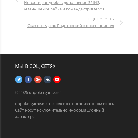
Новости partypoker: дополнение SPINS,
уменьшение рейка и команда стримеров
ЕЩЕ НОВОСТЬ
Сказ о том, как Бодяковский в покер пришел
МЫ В СОЦ СЕТЯХ
© 2026 onpokergame.net
onpokergame.net не является организатором игры.
Сайт носит исключительно информационный
характер.