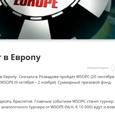
 в Европу
Комментарии
в Европу. Сначала в Розвадове пройдёт WSOPC (20 сентября
т и WSOPE (9 октября – 2 ноября). Суммарный призовой фонд
 десять браслетов. Главным событием WSOPC станет турнир 
ов аналогичного турнира от WSOPE (NLH, € 10 000) ждут и вов