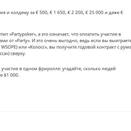
 и холдему за € 500, € 1 650, € 2 200, € 25 000 и даже €
 «Partypoker», а это означает, что оплатить участие в
 от «Party». И это очень выгодно, ведь если вы выиграет
C WSOPE) или «Колосс», вы получите годовой контракт с рум
са») сверху.
 участие в одном фриролле: угадайте, сколько людей
е $1 000.