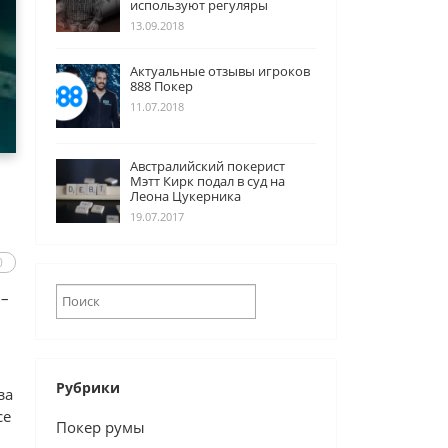
используют регуляры
13.09.2018
Актуальные отзывы игроков
888 Покер
11.07.2018
Австралийский покерист
Мэтт Кирк подал в суд на
Леона Цукерника
19.07.2017
0
 –
Рубрики
за
се
Покер румы