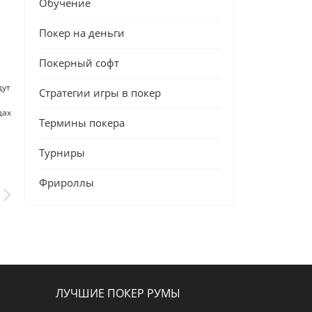
Обучение
Покер на деньги
Покерный софт
дут
Стратегии игры в покер
дах
Термины покера
Турниры
Фрироллы
ЛУЧШИЕ ПОКЕР РУМЫ