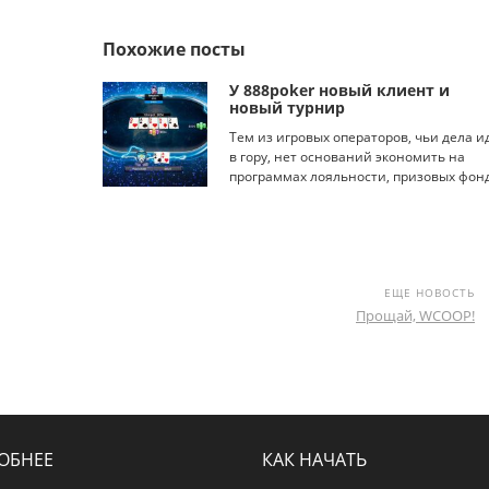
Похожие посты
У 888poker новый клиент и
новый турнир
Тем из игровых операторов, чьи дела и
в гору, нет оснований экономить на
программах лояльности, призовых фон
ЕЩЕ НОВОСТЬ
Прощай, WCOOP!
ОБНЕЕ
КАК НАЧАТЬ