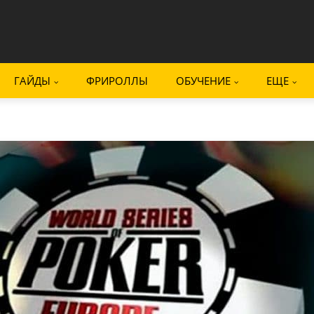
ГАЙДЫ
ФРИРОЛЛЫ
ОБУЧЕНИЕ
ЕЩЕ