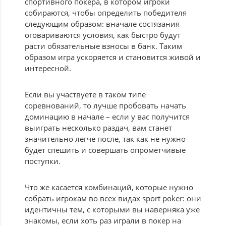
спортивного покера, в котором игроки
собираются, чтобы определить победителя
следующим образом: вначале состязания
оговариваются условия, как быстро будут
расти обязательные взносы в банк. Таким
образом игра ускоряется и становится живой и
интересной.
Если вы участвуете в таком типе
соревнований, то лучше пробовать начать
доминацию в начале – если у вас получится
выиграть несколько раздач, вам станет
значительно легче после, так как не нужно
будет спешить и совершать опрометчивые
поступки.
Что же касается комбинаций, которые нужно
собрать игрокам во всех видах sport poker: они
идентичны тем, с которыми вы наверняка уже
знакомы, если хоть раз играли в покер на