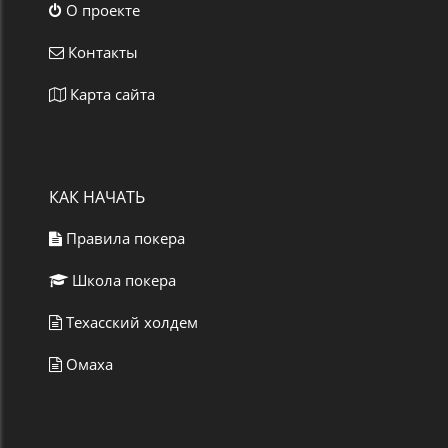
О проекте
Контакты
Карта сайта
КАК НАЧАТЬ
Правила покера
Школа покера
Техасский холдем
Омаха