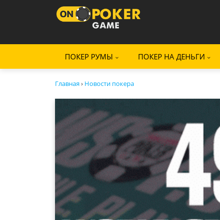
ПОКЕР РУМЫ
ПОКЕР НА ДЕНЬГИ
Главная
›
Новости покера