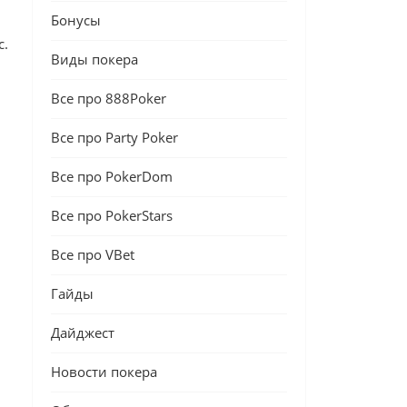
Бонусы
с.
Виды покера
Все про 888Poker
Все про Party Poker
Все про PokerDom
Все про PokerStars
Все про VBet
Гайды
Дайджест
Новости покера