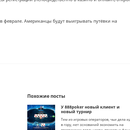
 в феврале. Американцы будут выигрывать путёвки на
Похожие посты
У 888poker новый клиент и
новый турнир
Тем из игровых операторов, чьи дела и
в гору, нет оснований экономить на
программах лояльности, призовых фон