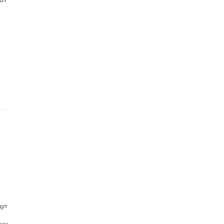
дут
дах