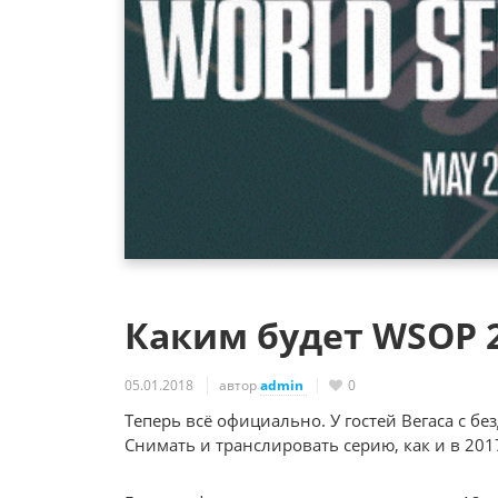
Каким будет WSOP 
05.01.2018
автор
admin
0
Теперь всё официально. У гостей Вегаса с б
Снимать и транслировать серию, как и в 2017