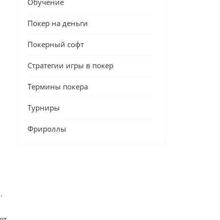
Обучение
Покер на деньги
Покерный софт
Стратегии игры в покер
Термины покера
Турниры
Фрироллы
.
ют