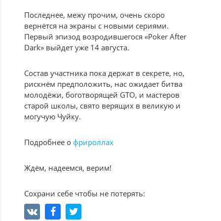
Последнее, межу прочим, очень скоро
вернётся на экраны с новыми сериями.
Первый эпизод возродившегося «Poker After
Dark» выйдет уже 14 августа.
Состав участника пока держат в секрете, но,
рискнём предположить, нас ожидает битва
молодёжи, боготворящей GTO, и мастеров
старой школы, свято верящих в великую и
могучую Чуйку.
Подробнее о
фрироллах
Ждём, надеемся, верим!
Сохрани себе чтобы не потерять: