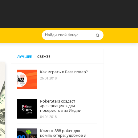
ЛУЧШЕЕ
СВЕЖЕЕ
Как играть в Разз покер?
26.01.2018
PokerStars создаст
«резервацию» для
покеристов из Индии
04.04.2018
Клиент 888 poker для
компьютера: удобное и