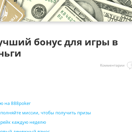
учший бонус для игры в
ньги
Комментарии
ю на 888poker
выполняйте миссии, чтобы получить призы
 рейк каждую неделю
первый денежный взнос