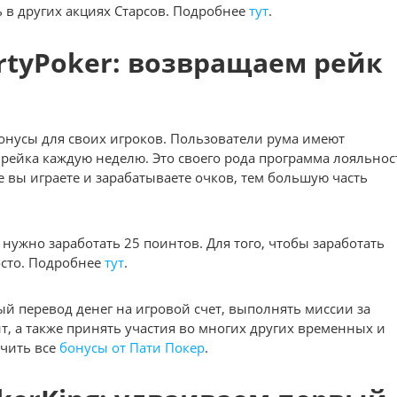
ь в других акциях Старсов. Подробнее
тут
.
rtyPoker: возвращаем рейк
онусы для своих игроков. Пользователи рума имеют
рейка каждую неделю. Это своего рода программа лояльнос
вы играете и зарабатываете очков, тем большую часть
ужно заработать 25 поинтов. Для того, чтобы заработать
осто. Подробнее
тут
.
ый перевод денег на игровой счет, выполнять миссии за
т, а также принять участия во многих других временных и
учить все
бонусы от Пати Покер
.