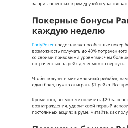
за приглашенных в рум друзей и участвоват
Покерные бонусы Pa
каждую неделю
PartyPoker
предоставляет особенные покер б
возможность получать до 40% потраченного 
со своими призовыми уровнями: чем больше 
потраченных на рейк денег можно вернуть.
Чтобы получить минимальный рейкбек, вам н
один балл, нужно отыграть $1 рейка. Все пр
Кроме того, вы можете получить $20 за перв
вознаграждения, удвоит свой первый депози
постоянных акциях в руме. Читайте, как пол