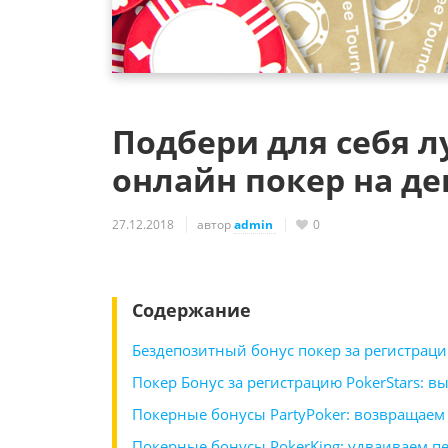
Подбери для себя л
онлайн покер на де
27.12.2018
автор
admin
0
Содержание
Бездепозитный бонус покер за регистраци
Покер Бонус за регистрацию PokerStars: 
Покерные бонусы PartyPoker: возвращаем
Покерные бонусы PokerKing: удваиваем 