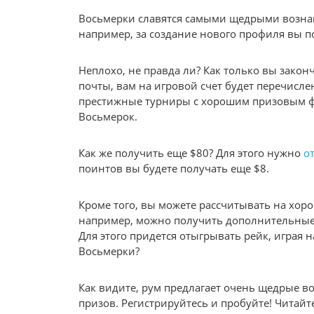
Восьмерки славятся самыми щедрыми вознагр
например, за создание нового профиля вы п
Неплохо, не правда ли? Как только вы закон
почты, вам на игровой счет будет перечисле
престижные турниры с хорошим призовым фо
Восьмерок.
Как же получить еще $80? Для этого нужно
о
поинтов вы будете получать еще $8.
Кроме того, вы можете рассчитывать на хо
например, можно получить дополнительные 
Для этого придется отыгрывать рейк, играя 
Восьмерки?
Как видите, рум предлагает очень щедрые в
призов. Регистрируйтесь и пробуйте! Читайт