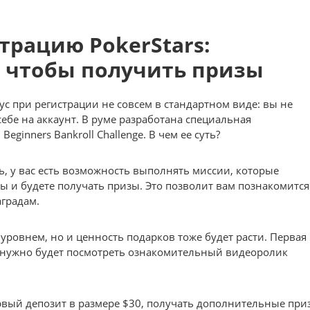
страцию PokerStars:
 чтобы получить призы
с при регистрации не совсем в стандартном виде: вы не
ебе на аккаунт. В руме разработана специальная
ginners Bankroll Challenge. В чем ее суть?
ь, у вас есть возможность выполнять миссии, которые
ы и будете получать призы. Это позволит вам познакомится
аградам.
уровнем, но и ценность подарков тоже будет расти. Первая
о нужно будет посмотреть ознакомительный видеоролик
рвый депозит в размере $30, получать дополнительные при