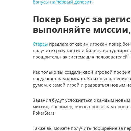
бонусы на первый депозит
.
Покер Бонус за реги
выполняйте миссии,
Старсы
предлагают своим игрокам покер бону
получите сразу кэш или билеты на турниры с
поощрительная система для пользователей – Be
Как только вы создали свой игровой профил
предлагает вам комната. За их выполнения в
румом, с самой игрой и радоваться новым н
Задания будут усложняться с каждым новым 
миссия, например, очень проста: вам прост
PokerStars.
Также вы можете получить поощрение за пе