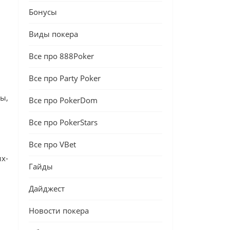
Бонусы
Виды покера
Все про 888Poker
Все про Party Poker
ы,
Все про PokerDom
Все про PokerStars
Все про VBet
их-
Гайды
Дайджест
Новости покера