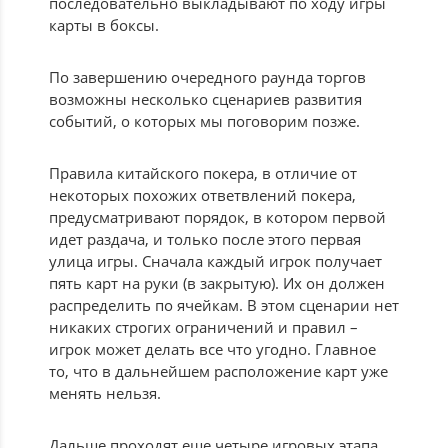
последовательно выкладывают по ходу игры
карты в боксы.
По завершению очередного раунда торгов
возможны несколько сценариев развития
событий, о которых мы поговорим позже.
Правила китайского покера, в отличие от
некоторых похожих ответвлений покера,
предусматривают порядок, в котором первой
идет раздача, и только после этого первая
улица игры. Сначала каждый игрок получает
пять карт на руки (в закрытую). Их он должен
распределить по ячейкам. В этом сценарии нет
никаких строгих ограничений и правил –
игрок может делать все что угодно. Главное
то, что в дальнейшем расположение карт уже
менять нельзя.
Дальше проходят еще четыре игровых этапа.