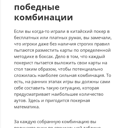
победные
комбинации
Если вы когда-то играли в китайский покер в
бесплатных или платных румах, вы замечали,
что игроки даже без наличия строгих правил
пытаются разместить карты по определенной
методике в боксах. Дело в том, что каждый
покерист пытается выложить свои карты на
стол таким образом, чтобы потенциально
сложилась наиболее сильная комбинация. То
есть, на ранних этапах игры вы должны сами
себе составить такую ситуацию, которая
предусматривает наибольшее количество
аутов. Здесь и пригодится покерная
математика.
За каждую собранную комбинацию вы
получаете очки по специальной таблице.