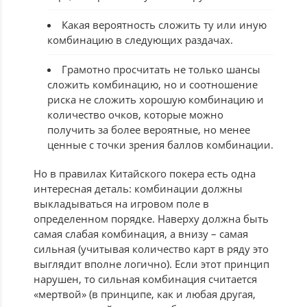
Какая вероятность сложить ту или иную
комбинацию в следующих раздачах.
Грамотно просчитать не только шансы
сложить комбинацию, но и соотношение
риска не сложить хорошую комбинацию и
количество очков, которые можно
получить за более вероятные, но менее
ценные с точки зрения баллов комбинации.
Но в правилах Китайского покера есть одна
интересная деталь: комбинации должны
выкладываться на игровом поле в
определенном порядке. Наверху должна быть
самая слабая комбинация, а внизу – самая
сильная (учитывая количество карт в ряду это
выглядит вполне логично). Если этот принцип
нарушен, то сильная комбинация считается
«мертвой» (в принципе, как и любая другая,