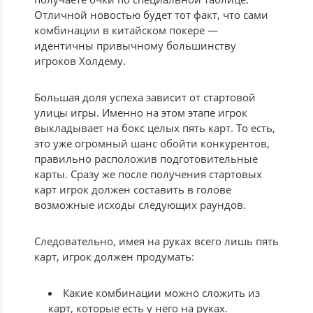
Отличной новостью будет тот факт, что сами
комбинации в китайском покере —
идентичны привычному большинству
игроков Холдему.
Большая доля успеха зависит от стартовой
улицы игры. Именно на этом этапе игрок
выкладывает на бокс целых пять карт. То есть,
это уже огромный шанс обойти конкурентов,
правильно расположив подготовительные
карты. Сразу же после получения стартовых
карт игрок должен составить в голове
возможные исходы следующих раундов.
Следовательно, имея на руках всего лишь пять
карт, игрок должен продумать:
Какие комбинации можно сложить из
карт, которые есть у него на руках.