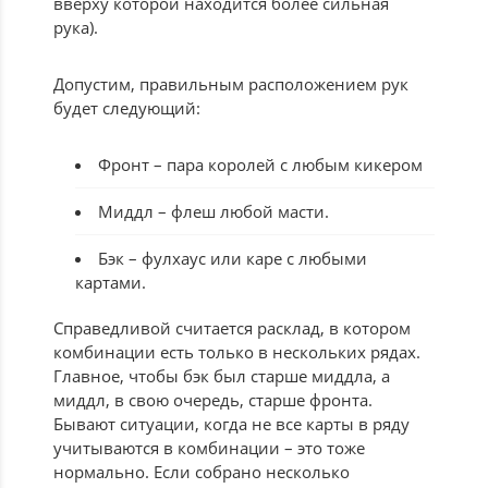
вверху которой находится более сильная
рука).
Допустим, правильным расположением рук
будет следующий:
Фронт – пара королей с любым кикером
Миддл – флеш любой масти.
Бэк – фулхаус или каре с любыми
картами.
Справедливой считается расклад, в котором
комбинации есть только в нескольких рядах.
Главное, чтобы бэк был старше миддла, а
миддл, в свою очередь, старше фронта.
Бывают ситуации, когда не все карты в ряду
учитываются в комбинации – это тоже
нормально. Если собрано несколько