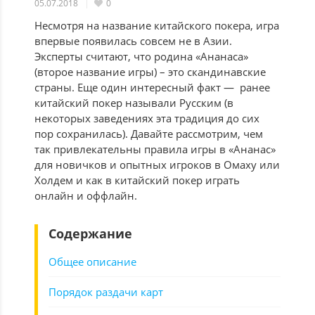
05.07.2018
0
Несмотря на название китайского покера, игра
впервые появилась совсем не в Азии.
Эксперты считают, что родина «Ананаса»
(второе название игры) – это скандинавские
страны. Еще один интересный факт — ранее
китайский покер называли Русским (в
некоторых заведениях эта традиция до сих
пор сохранилась). Давайте рассмотрим, чем
так привлекательны правила игры в «Ананас»
для новичков и опытных игроков в Омаху или
Холдем и как в китайский покер играть
онлайн и оффлайн.
Содержание
Общее описание
Порядок раздачи карт