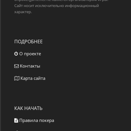
Сайт носит исключительно информационный
характер.
ПОДРОБНЕЕ
О проекте
Контакты
Карта сайта
КАК НАЧАТЬ
Правила покера