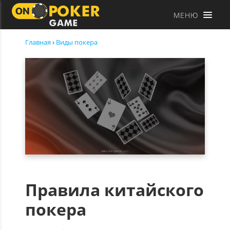
МЕНЮ
Главная
›
Виды покера
Правила китайского
покера