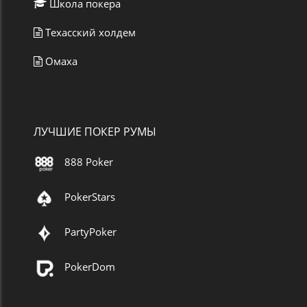
Школа покера
Техасский холдем
Омаха
ЛУЧШИЕ ПОКЕР РУМЫ
888 Poker
PokerStars
PartyPoker
PokerDom