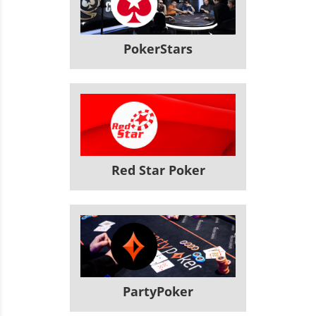
PokerStars
Red Star Poker
PartyPoker